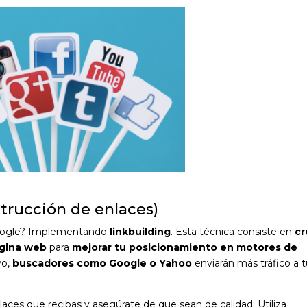
nstrucción de enlaces)
Google? Implementando
linkbuilding
. Esta técnica consiste en
cr
ágina web
para
mejorar tu posicionamiento en motores de
yo,
buscadores como Google o Yahoo
enviarán más tráfico a 
laces que recibas y asegúrate de que sean de calidad. Utiliza