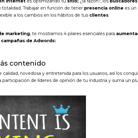
 en internet
es optimizando tu
sitio;
¿la razón?, los
buscadores
totalidad. Trabajar en función de tener
presencia online
es un
exible a los cambios en los hábitos de tus
clientes
.
 de marketing
, te mostramos 4 pilares esenciales para
aumentar
a
campañas de Adwords:
más contenido
calidad, novedosa y entretenida para los usuarios, así los conqui
 participación de líderes de opinión de tu industria y suma un pl