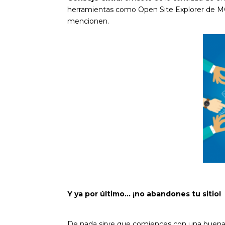
herramientas como
Open Site Explorer de 
mencionen.
Y ya por último… ¡no abandones tu sitio!
De nada sirve que comiences con una buen