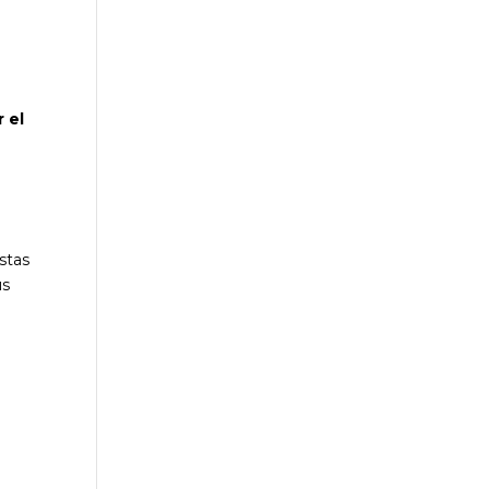
 el
stas
us