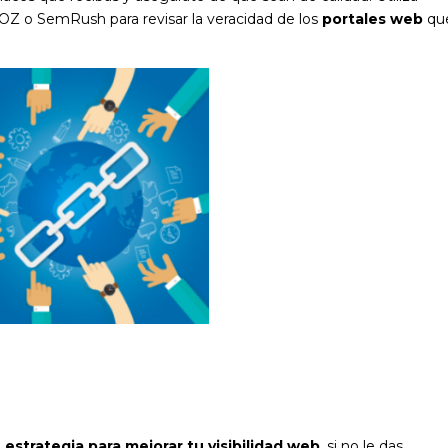
MOZ
o
SemRush
para revisar la veracidad de los
portales web
qu
a
estrategia para
mejorar tu visibilidad web
, si no le das